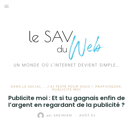
Aller
au
À PROPOS
contenu
PRATICOGEEK
J’AI TESTÉ POUR VOUS !
DANS LE SOCIAL…
UN MONDE OÙ L'INTERNET DEVIENT SIMPLE…
TUTO
DANS LE SOCIAL...
,
J'AI TESTÉ POUR VOUS !
,
PRATICOGEEK
,
ASTUCES IPHONE
PUBLICITE MOI
Publicite moi : Et si tu gagnais enfin de
l’argent en regardant de la publicité ?
APP’TÉLÉCHARGER !
par
SAVINIEN
/
AOÛT 31
ASTUCES FACEBOOK